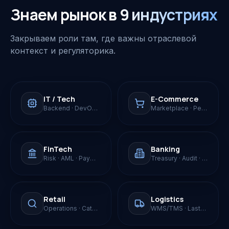
Знаем рынок в
9 индустриях
Закрываем роли там, где важны отраслевой
контекст и регуляторика.
IT / Tech
E-Commerce
Backend · DevOps · Data · CTO
Marketplace · Performance
FinTech
Banking
Risk · AML · Payments · BNPL
Treasury · Audit · Retail/Corp
Retail
Logistics
Operations · Category · Supply
WMS/TMS · Last-mile