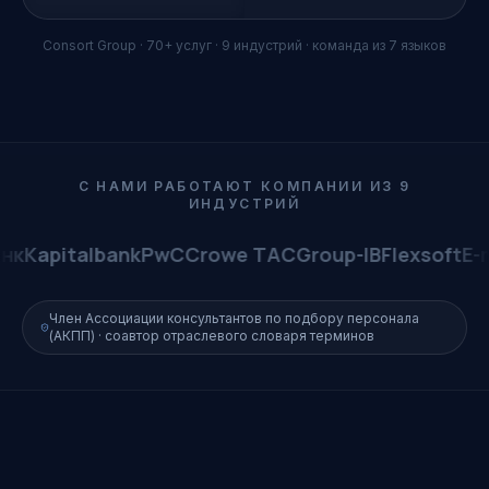
Consort Group · 70+ услуг · 9 индустрий · команда из 7 языков
С НАМИ РАБОТАЮТ КОМПАНИИ ИЗ 9
ИНДУСТРИЙ
PwC
Crowe TAC
Group-IB
Flexsoft
E-maktab
Calypso
Член Ассоциации консультантов по подбору персонала
(АКПП) · соавтор отраслевого словаря терминов