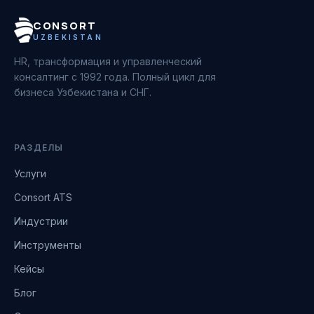
CONSORT
UZBEKISTAN
HR, трансформация и управленческий
консалтинг с 1992 года. Полный цикл для
бизнеса Узбекистана и СНГ.
Consort AI
РАЗДЕЛЫ
Ассистент · обычно отвечает сразу
Услуги
Привет! Я Consort AI. Подскажу по
Consort ATS
услугам, ценам и вакансиям — или
Индустрии
направлю в нужный раздел. Чем
помочь?
Инструменты
Кейсы
Сколько стоит подбор?
Что такое аутстаффинг?
Блог
Покажите кейсы
Открытые вакансии