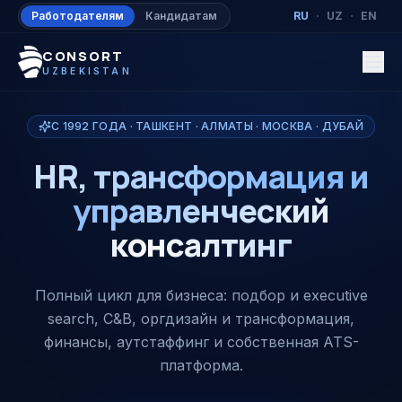
Перейти к содержимому
·
·
Работодателям
Кандидатам
RU
UZ
EN
CONSORT
UZBEKISTAN
С 1992 ГОДА
·
ТАШКЕНТ · АЛМАТЫ · МОСКВА · ДУБАЙ
HR, трансформация и
управленческий
консалтинг
Полный цикл для бизнеса: подбор и executive
search, C&B, оргдизайн и трансформация,
финансы, аутстаффинг и собственная ATS-
платформа.