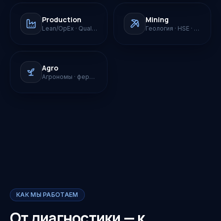
Production
Mining
Lean/OpEx · Quality
Геология · HSE · капстройка
Agro
Агрономы · фермы · теплицы
КАК МЫ РАБОТАЕМ
От диагностики — к